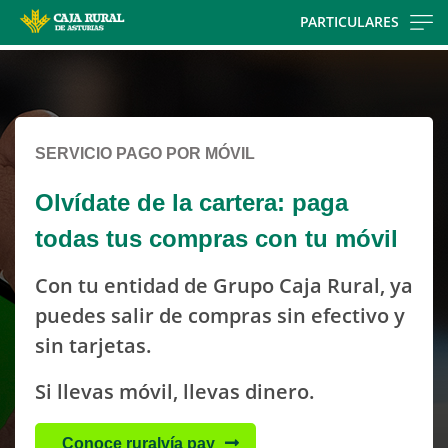
Skip
PARTICULARES
to
Cargando
main
contenido,
contentt
por
favor
SERVICIO PAGO POR MÓVIL
espere...
Olvídate de la cartera: paga
todas tus compras con tu móvil
Con tu entidad de Grupo Caja Rural, ya
puedes salir de compras sin efectivo y
sin tarjetas.
Si llevas móvil, llevas dinero.
Conoce ruralvía pay