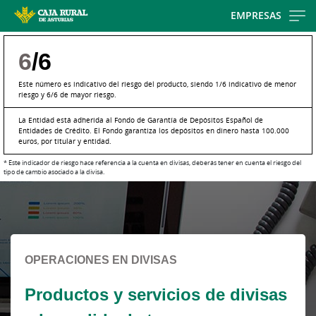
Skip
EMPRESAS
to
main
6
/6
contentt
Este número es indicativo del riesgo del producto, siendo 1/6 indicativo de menor
riesgo y 6/6 de mayor riesgo.
La Entidad está adherida al Fondo de Garantía de Depósitos Español de
Entidades de Crédito. El Fondo garantiza los depósitos en dinero hasta 100.000
euros, por titular y entidad.
* Este indicador de riesgo hace referencia a la cuenta en divisas, deberás tener en cuenta el riesgo del
tipo de cambio asociado a la divisa.
Cargando
contenido,
por
favor
espere...
OPERACIONES EN DIVISAS
Productos y servicios de divisas