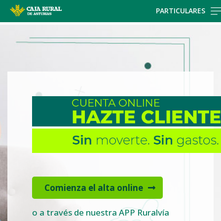
Skip
PARTICULARES
to
Cargando
main
contenido,
contentt
por
favor
espere...
Comienza el alta online
o a través de nuestra APP Ruralvía