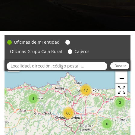
Oficinas de mi entidad
Oficinas Grupo Caja Rural
Cajeros
+
−
17
3
4
3
66
6