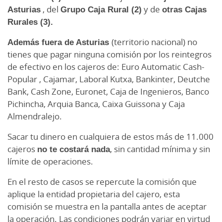
Asturias
, del
Grupo Caja Rural (2)
y de
otras Cajas
Rurales (3).
Cajas Rurales: Localiza las oficinas y cajeros del
Grupo Caja Rural.
Además fuera de Asturias
(territorio nacional) no
tienes que pagar ninguna comisión por los reintegros
Más Cajeros:
de efectivo en los cajeros de: Euro Automatic Cash-
Localiza los cajeros tu entidad, con el marcador
Popular , Cajamar, Laboral Kutxa, Bankinter, Deutche
en color verde claro.
Bank, Cash Zone, Euronet, Caja de Ingenieros, Banco
Pichincha, Arquia Banca, Caixa Guissona y Caja
Localiza los cajeros del Grupo Caja Rural, con el
Almendralejo.
marcador en color verde oscuro.
Sacar tu dinero en cualquiera de estos más de 11.000
Localiza los cajeros de otras entidades
cajeros
no te costará nada
, sin cantidad mínima y sin
financieras con las que tendrás condiciones
límite de operaciones.
ventajosas, con el marcador en color azul.
Con el buscador puedes agilizar y afinar tu
En el resto de casos se repercute la comisión que
búsqueda:
aplique la entidad propietaria del cajero, esta
comisión se muestra en la pantalla antes de aceptar
la operación. Las condiciones podrán variar en virtud
Indicando una dirección: