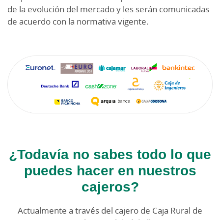
de la evolución del mercado y les serán comunicadas
"Calle Hilarión Eslava, Madrid" Incluso con un código
de acuerdo con la normativa vigente.
postal: "35260"
Versión Accesible
¿Todavía no sabes todo lo que
puedes hacer en nuestros
cajeros?
Actualmente a través del cajero de Caja Rural de