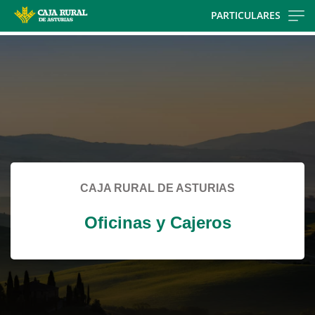
Skip
PARTICULARES
to
Cargando
main
contenido,
contentt
por
favor
espere...
CAJA RURAL DE ASTURIAS
Oficinas y Cajeros