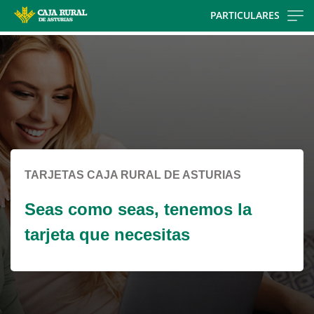
Skip
PARTICULARES
to
Cargando
main
contenido,
contentt
por
favor
espere...
TARJETAS CAJA RURAL DE ASTURIAS
Seas como seas, tenemos la
tarjeta que necesitas