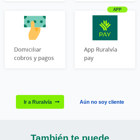
Domiciliar
App Ruralvía
cobros y pagos
pay
Ir a Ruralvía
Aún no soy cliente
También te puede