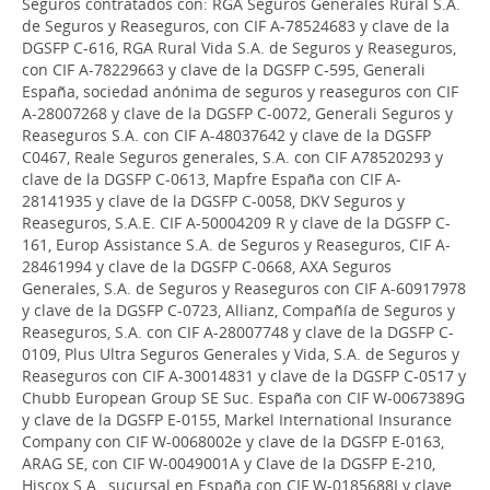
Seguros contratados con: RGA Seguros Generales Rural S.A.
de Seguros y Reaseguros, con CIF A-78524683 y clave de la
DGSFP C-616, RGA Rural Vida S.A. de Seguros y Reaseguros,
con CIF A-78229663 y clave de la DGSFP C-595, Generali
España, sociedad anónima de seguros y reaseguros con CIF
A-28007268 y clave de la DGSFP C-0072, Generali Seguros y
Reaseguros S.A. con CIF A-48037642 y clave de la DGSFP
C0467, Reale Seguros generales, S.A. con CIF A78520293 y
clave de la DGSFP C-0613, Mapfre España con CIF A-
28141935 y clave de la DGSFP C-0058, DKV Seguros y
Reaseguros, S.A.E. CIF A-50004209 R y clave de la DGSFP C-
161, Europ Assistance S.A. de Seguros y Reaseguros, CIF A-
28461994 y clave de la DGSFP C-0668, AXA Seguros
Generales, S.A. de Seguros y Reaseguros con CIF A-60917978
y clave de la DGSFP C-0723, Allianz, Compañía de Seguros y
Reaseguros, S.A. con CIF A-28007748 y clave de la DGSFP C-
0109, Plus Ultra Seguros Generales y Vida, S.A. de Seguros y
Reaseguros con CIF A-30014831 y clave de la DGSFP C-0517 y
Chubb European Group SE Suc. España con CIF W-0067389G
y clave de la DGSFP E-0155, Markel International Insurance
Company con CIF W-0068002e y clave de la DGSFP E-0163,
ARAG SE, con CIF W-0049001A y Clave de la DGSFP E-210,
Hiscox S.A., sucursal en España con CIF W-0185688I y clave