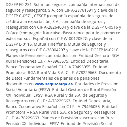
DGSFP E0-231, Solunion seguros, compañía internacional de
seguros y reaseguros, S.A. con CIF A-28761591 y clave de la
DGSFP C-0571, CESCE (compañía española de seguros de
crédito a la exportación, S.A., compañía de seguros y
reaseguros) con CIF A-28264034 y clave de la DGSFP C-0516 y
Coface (compagnie francaise d'assurance pour le commerce
exterieur suc. España) con CIF W-0012052G y clave de la
DGSFP E-0116, Mutua Tinerfeña, Mutua de Seguros y
reaseguros con CIF G-38004297 y clave de la DGSFP M-0216.
Planes de Pensiones contratados con: Entidad Gestora: RGA
Rural Pensiones C.I.F. A78963675. Entidad Depositaria:
Banco Cooperativo Español C.I.F. A 79496055. Entidad
Promotora: RGA Rural Vida S.A. C.I.F. A78229663. Documento
de Datos Fundamentales de planes de pensiones
disponibles en
www.segurosrga.es
. Entidades de Previsión
Social Voluntaria (EPSV): Entidad Gestora de Rural Pensión
XXI Individual, EPSV: RGA Rural Vida S.A. de Seguros y
Reaseguros con C.I.F.: A-78229663. Entidad Depositaria,¬
Banco Cooperativo Español con C.I.F.: A-79496055. Entidad
Promotora ¬ RGA Rural Vida S.A. de Seguros y Reaseguros
C.I.F. A- 78229663. Planes de Previsión suscritos con Rural
Pensión XXI Individual, EPSV, Entidad de Previsión Social