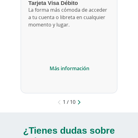
Tarjeta Visa Débito
Seleccionar método de pago: Eligiendo la cantidad 
Eligiendo la cantidad cada mes
La forma más cómoda de acceder
a tu cuenta o libreta en cualquier
momento y lugar.
Más información
1 / 10
¿Tienes dudas sobre