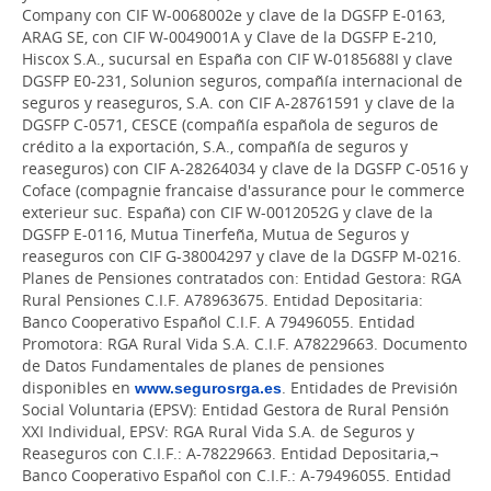
Company con CIF W-0068002e y clave de la DGSFP E-0163,
ARAG SE, con CIF W-0049001A y Clave de la DGSFP E-210,
Hiscox S.A., sucursal en España con CIF W-0185688I y clave
DGSFP E0-231, Solunion seguros, compañía internacional de
seguros y reaseguros, S.A. con CIF A-28761591 y clave de la
DGSFP C-0571, CESCE (compañía española de seguros de
crédito a la exportación, S.A., compañía de seguros y
reaseguros) con CIF A-28264034 y clave de la DGSFP C-0516 y
Coface (compagnie francaise d'assurance pour le commerce
exterieur suc. España) con CIF W-0012052G y clave de la
DGSFP E-0116, Mutua Tinerfeña, Mutua de Seguros y
reaseguros con CIF G-38004297 y clave de la DGSFP M-0216.
Planes de Pensiones contratados con: Entidad Gestora: RGA
Rural Pensiones C.I.F. A78963675. Entidad Depositaria:
Banco Cooperativo Español C.I.F. A 79496055. Entidad
Promotora: RGA Rural Vida S.A. C.I.F. A78229663. Documento
de Datos Fundamentales de planes de pensiones
disponibles en
www.segurosrga.es
. Entidades de Previsión
Social Voluntaria (EPSV): Entidad Gestora de Rural Pensión
XXI Individual, EPSV: RGA Rural Vida S.A. de Seguros y
Reaseguros con C.I.F.: A-78229663. Entidad Depositaria,¬
Banco Cooperativo Español con C.I.F.: A-79496055. Entidad