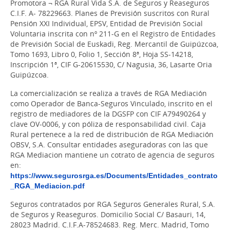
Promotora ¬ RGA Rural Vida S.A. de Seguros y Reaseguros
C.I.F. A- 78229663. Planes de Previsión suscritos con Rural
Pensión XXI Individual, EPSV, Entidad de Previsión Social
Voluntaria inscrita con nº 211-G en el Registro de Entidades
de Previsión Social de Euskadi, Reg. Mercantil de Guipúzcoa,
Tomo 1693, Libro 0, Folio 1, Sección 8ª, Hoja SS-14218,
Inscripción 1ª, CIF G-20615530, C/ Nagusia, 36, Lasarte Oria
Guipúzcoa.
La comercialización se realiza a través de RGA Mediación
como Operador de Banca-Seguros Vinculado, inscrito en el
registro de mediadores de la DGSFP con CIF A79490264 y
clave OV-0006, y con póliza de responsabilidad civil. Caja
Rural pertenece a la red de distribución de RGA Mediación
OBSV, S.A. Consultar entidades aseguradoras con las que
RGA Mediacion mantiene un cotrato de agencia de seguros
en:
https://www.segurosrga.es/Documents/Entidades_contrato
_RGA_Mediacion.pdf
Seguros contratados por RGA Seguros Generales Rural, S.A.
de Seguros y Reaseguros. Domicilio Social C/ Basauri, 14,
28023 Madrid. C.I.F.A-78524683. Reg. Merc. Madrid, Tomo