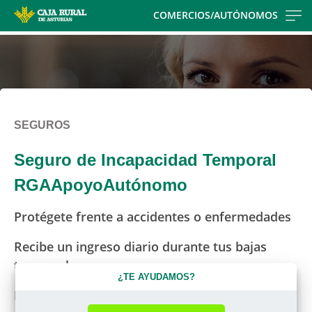
Skip
COMERCIOS/AUTÓNOMOS
to
main
contentt
SEGUROS
Seguro de Incapacidad Temporal
RGAApoyoAutónomo
Protégete frente a accidentes o enfermedades
Recibe un ingreso diario durante tus bajas
temporales
¿TE AYUDAMOS?
No dejes que una baja perjudique tu negocio