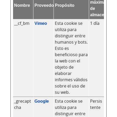
máxima
Nombre
Proveedor
Propósito
de
almacenamie
__cf_bm
Vimeo
Esta cookie se
1 día
utiliza para
distinguir entre
humanos y bots.
Esto es
beneficioso para
la web con el
objeto de
elaborar
informes válidos
sobre el uso de
su web.
_grecapt
Google
Esta cookie se
Persis
cha
utiliza para
tente
distinguir entre