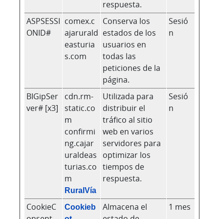
respuesta.
ASPSESSI
comex.c
Conserva los
Sesió
ONID#
ajarurald
estados de los
n
easturia
usuarios en
s.com
todas las
peticiones de la
página.
BIGipSer
cdn.rm-
Utilizada para
Sesió
ver# [x3]
static.co
distribuir el
n
m
tráfico al sitio
confirmi
web en varios
ng.cajar
servidores para
uraldeas
optimizar los
turias.co
tiempos de
m
respuesta.
RuralVía
CookieC
Cookieb
Almacena el
1 mes
onsent
ot
estado de