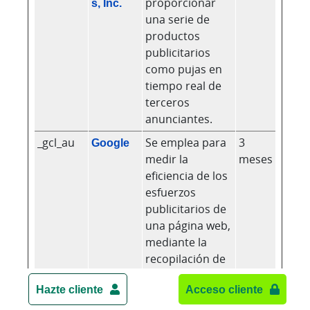
s, Inc.
proporcionar
una serie de
productos
publicitarios
como pujas en
tiempo real de
terceros
anunciantes.
_gcl_au
Google
Se emplea para
3
medir la
meses
eficiencia de los
esfuerzos
publicitarios de
una página web,
mediante la
recopilación de
datos de la tasa
Hazte cliente
Acceso cliente
de conversión
de los anuncios