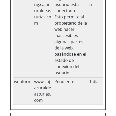
ng.cajar
usuario está
n
uraldeas
conectado –
turias.co
Esto permite al
m
propietario de la
web hacer
inaccesibles
algunas partes
de la web,
basándose en el
estado de
conexión del
usuario.
webform
www.caj
Pendiente
1 día
aruralde
asturias.
com