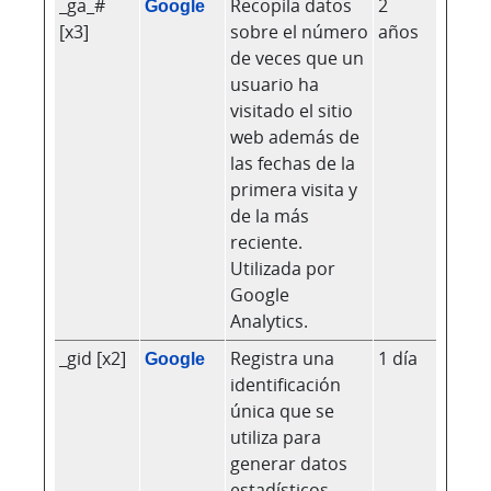
_ga_#
Google
Recopila datos
2
[x3]
sobre el número
años
de veces que un
usuario ha
visitado el sitio
web además de
las fechas de la
primera visita y
de la más
reciente.
Utilizada por
Google
Analytics.
_gid [x2]
Google
Registra una
1 día
identificación
única que se
utiliza para
generar datos
estadísticos