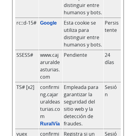
distinguir entre
humanos y bots.
rc::d-15#
Google
Esta cookie se
Persis
utiliza para
tente
distinguir entre
humanos y bots.
SSESS#
www.caj
Pendiente
24
aruralde
días
asturias.
com
TS# [x2]
confirmi
Empleada para
Sesió
ng.cajar
garantizar la
n
uraldeas
seguridad del
turias.co
sitio web y la
m
detección de
RuralVía
fraudes.
vuex
confirmi
Registra si un
Sesió