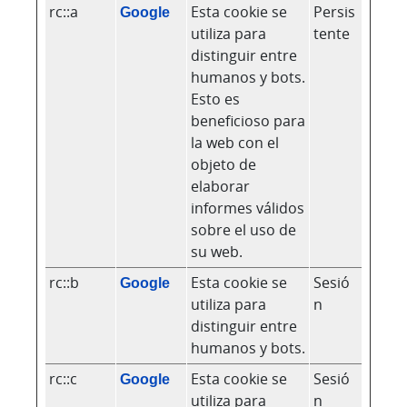
rc::a
Google
Esta cookie se
Persis
utiliza para
tente
distinguir entre
humanos y bots.
Esto es
beneficioso para
la web con el
objeto de
elaborar
informes válidos
sobre el uso de
su web.
rc::b
Google
Esta cookie se
Sesió
utiliza para
n
distinguir entre
humanos y bots.
rc::c
Google
Esta cookie se
Sesió
utiliza para
n