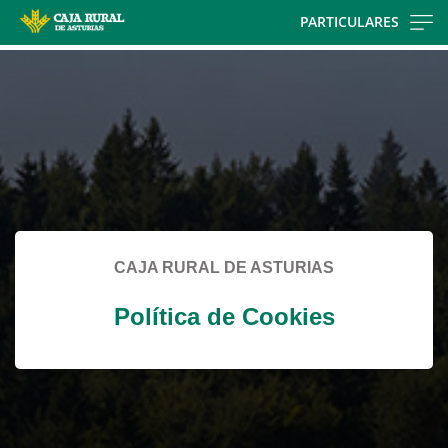
Skip
PARTICULARES
to
Cargando
main
contenido,
contentt
por
favor
espere...
CAJA RURAL DE ASTURIAS
Política de Cookies