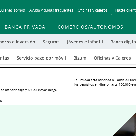
Skip
Quiénes somos
Ayuda y dudas frecuentes
Oficinas y cajeros
Hazte clien
to
main
contentt
BANCA PRIVADA
COMERCIOS/AUTÓNOMOS
horro e Inversión
Seguros
Jóvenes e Infantil
Banca digita
entas
Servicio pago por móvil
Bizum
Oficinas y Cajeros
La Entidad está adherida al Fondo de Gar
los depósitos en dinero hasta 100.000 euro
o de menor riesgo y 6/6 de mayor riesgo.
na