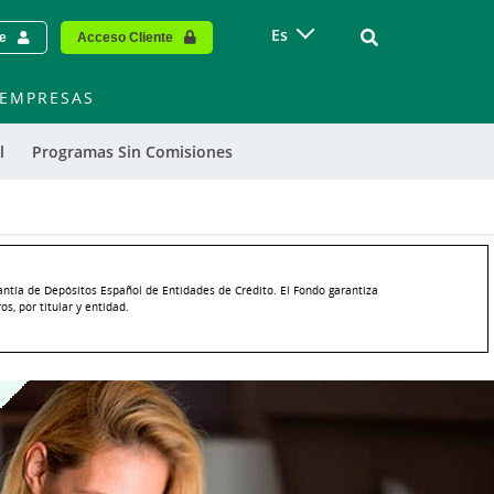
Vinculo - Buscar
Es
te
Acceso Cliente
EMPRESAS
l
Programas Sin Comisiones
antía de Depósitos Español de Entidades de Crédito. El Fondo garantiza
s, por titular y entidad.