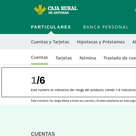
PARTICULARES
BANCA PERSONAL
Cuentas y Tarjetas
Hipotecas y Préstamos
A
Cuentas
Tarjetas
Nómina
Traslado de cu
1
/6
Este número es indicativo del riesgo del producto, siendo 1/6 indicativ
Este indicador de riesgo afecta a todas las cuentas y libretas detalladas en esta pági
Cargando
contenido,
por
favor
CUENTAS