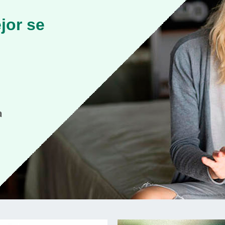
jor se
a