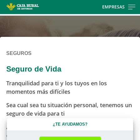
Skip
EMPRESAS
to
main
contentt
SEGUROS
Seguro de Vida
Tranquilidad para ti y los tuyos en los
momentos más difíciles
Sea cual sea tu situación personal, tenemos un
seguro de vida para ti
¿TE AYUDAMOS?
Amplias coberturas en caso de hospitalización
o inmovilización