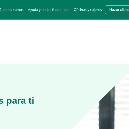
Skip
Quiénes somos
Ayuda y dudas frecuentes
Oficinas y cajeros
Hazte clien
to
main
contentt
 para ti