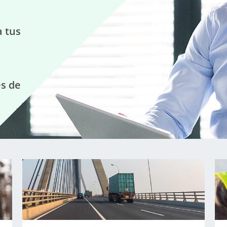
a tus
s de