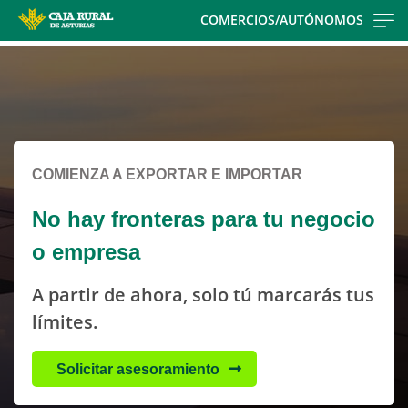
Skip
COMERCIOS/AUTÓNOMOS
to
Cargando
main
contenido,
contentt
por
favor
espere...
COMIENZA A EXPORTAR E IMPORTAR
No hay fronteras para tu negocio
o empresa
A partir de ahora, solo tú marcarás tus
límites.
Solicitar asesoramiento