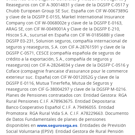
Reaseguros con CIF A-30014831 y clave de la DGSFP C-0517 y
Chubb European Group SE Suc. España con CIF W-0067389G
y clave de la DGSFP E-0155, Markel International Insurance
Company con CIF W-0068002e y clave de la DGSFP E-0163,
ARAG SE, con CIF W-0049001A y Clave de la DGSFP E-210,
Hiscox S.A., sucursal en España con CIF W-0185688I y clave
DGSFP E0-231, Solunion seguros, compañía internacional de
seguros y reaseguros, S.A. con CIF A-28761591 y clave de la
DGSFP C-0571, CESCE (compañía española de seguros de
crédito a la exportación, S.A., compañía de seguros y
reaseguros) con CIF A-28264034 y clave de la DGSFP C-0516 y
Coface (compagnie francaise d'assurance pour le commerce
exterieur suc. España) con CIF W-0012052G y clave de la
DGSFP E-0116, Mutua Tinerfeña, Mutua de Seguros y
reaseguros con CIF G-38004297 y clave de la DGSFP M-0216.
Planes de Pensiones contratados con: Entidad Gestora: RGA
Rural Pensiones C.I.F. A78963675. Entidad Depositaria:
Banco Cooperativo Español C.I.F. A 79496055. Entidad
Promotora: RGA Rural Vida S.A. C.I.F. A78229663. Documento
de Datos Fundamentales de planes de pensiones
disponibles en
www.segurosrga.es
. Entidades de Previsión
Social Voluntaria (EPSV): Entidad Gestora de Rural Pensión