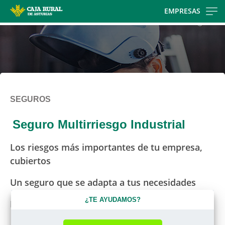
Skip
EMPRESAS
to
main
contentt
SEGUROS
Seguro Multirriesgo Industrial
Los riesgos más importantes de tu empresa,
cubiertos
Un seguro que se adapta a tus necesidades
¿TE AYUDAMOS?
Protege tu patrimonio frente a reclamaciones