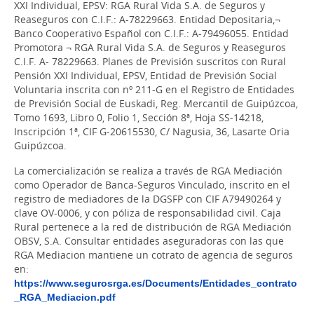
XXI Individual, EPSV: RGA Rural Vida S.A. de Seguros y
Reaseguros con C.I.F.: A-78229663. Entidad Depositaria,¬
Banco Cooperativo Español con C.I.F.: A-79496055. Entidad
Promotora ¬ RGA Rural Vida S.A. de Seguros y Reaseguros
C.I.F. A- 78229663. Planes de Previsión suscritos con Rural
Pensión XXI Individual, EPSV, Entidad de Previsión Social
Voluntaria inscrita con nº 211-G en el Registro de Entidades
de Previsión Social de Euskadi, Reg. Mercantil de Guipúzcoa,
Tomo 1693, Libro 0, Folio 1, Sección 8ª, Hoja SS-14218,
Inscripción 1ª, CIF G-20615530, C/ Nagusia, 36, Lasarte Oria
Guipúzcoa.
La comercialización se realiza a través de RGA Mediación
como Operador de Banca-Seguros Vinculado, inscrito en el
registro de mediadores de la DGSFP con CIF A79490264 y
clave OV-0006, y con póliza de responsabilidad civil. Caja
Rural pertenece a la red de distribución de RGA Mediación
OBSV, S.A. Consultar entidades aseguradoras con las que
RGA Mediacion mantiene un cotrato de agencia de seguros
en:
https://www.segurosrga.es/Documents/Entidades_contrato
_RGA_Mediacion.pdf