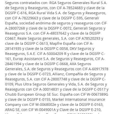
Seguros contratados con: RGA Seguros Generales Rural S.A.
de Seguros y Reaseguros, con CIF A-78524683 y clave de la
DGSFP C-616, RGA Rural Vida S.A. de Seguros y Reaseguros,
con CIF A-78229663 y clave de la DGSFP C-595, Generali
España, sociedad anónima de seguros y reaseguros con CIF
A-28007268 y clave de la DGSFP C-0072, Generali Seguros y
Reaseguros S.A. con CIF A-48037642 y clave de la DGSFP
C0467, Reale Seguros generales, S.A. con CIF A78520293 y
clave de la DGSFP C-0613, Mapfre España con CIF A-
28141935 y clave de la DGSFP C-0058, DKV Seguros y
Reaseguros, S.A.E. CIF A-50004209 R y clave de la DGSFP C-
161, Europ Assistance S.A. de Seguros y Reaseguros, CIF A-
28461994 y clave de la DGSFP C-0668, AXA Seguros
Generales, S.A. de Seguros y Reaseguros con CIF A-60917978
y clave de la DGSFP C-0723, Allianz, Compañía de Seguros y
Reaseguros, S.A. con CIF A-28007748 y clave de la DGSFP C-
0109, Plus Ultra Seguros Generales y Vida, S.A. de Seguros y
Reaseguros con CIF A-30014831 y clave de la DGSFP C-0517 y
Chubb European Group SE Suc. España con CIF W-0067389G
y clave de la DGSFP E-0155, Markel International Insurance
Company con CIF W-0068002e y clave de la DGSFP E-0163,
ARAG SE, con CIF W-0049001A y Clave de la DGSFP E-210,