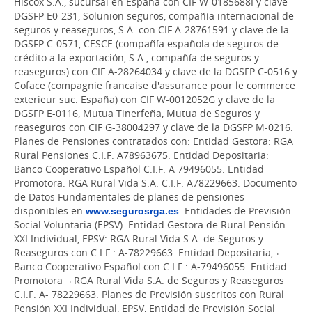
Hiscox S.A., sucursal en España con CIF W-0185688I y clave
DGSFP E0-231, Solunion seguros, compañía internacional de
seguros y reaseguros, S.A. con CIF A-28761591 y clave de la
DGSFP C-0571, CESCE (compañía española de seguros de
crédito a la exportación, S.A., compañía de seguros y
reaseguros) con CIF A-28264034 y clave de la DGSFP C-0516 y
Coface (compagnie francaise d'assurance pour le commerce
exterieur suc. España) con CIF W-0012052G y clave de la
DGSFP E-0116, Mutua Tinerfeña, Mutua de Seguros y
reaseguros con CIF G-38004297 y clave de la DGSFP M-0216.
Planes de Pensiones contratados con: Entidad Gestora: RGA
Rural Pensiones C.I.F. A78963675. Entidad Depositaria:
Banco Cooperativo Español C.I.F. A 79496055. Entidad
Promotora: RGA Rural Vida S.A. C.I.F. A78229663. Documento
de Datos Fundamentales de planes de pensiones
disponibles en
www.segurosrga.es
. Entidades de Previsión
Social Voluntaria (EPSV): Entidad Gestora de Rural Pensión
XXI Individual, EPSV: RGA Rural Vida S.A. de Seguros y
Reaseguros con C.I.F.: A-78229663. Entidad Depositaria,¬
Banco Cooperativo Español con C.I.F.: A-79496055. Entidad
Promotora ¬ RGA Rural Vida S.A. de Seguros y Reaseguros
C.I.F. A- 78229663. Planes de Previsión suscritos con Rural
Pensión XXI Individual, EPSV, Entidad de Previsión Social