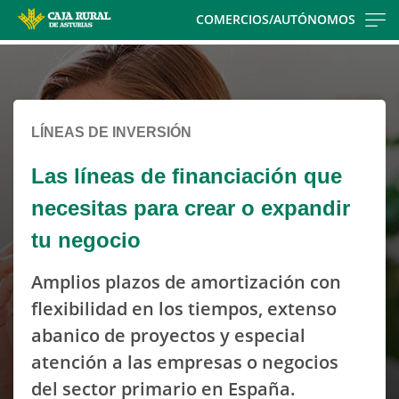
Skip
COMERCIOS/AUTÓNOMOS
to
Cargando
main
contenido,
contentt
por
favor
LÍNEAS DE INVERSIÓN
espere...
Las líneas de financiación que
necesitas para crear o expandir
tu negocio
Amplios plazos de amortización con
flexibilidad en los tiempos, extenso
abanico de proyectos y especial
atención a las empresas o negocios
del sector primario en España.