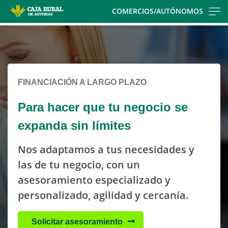
Skip
COMERCIOS/AUTÓNOMOS
to
Cargando
main
contenido,
contentt
por
favor
espere...
FINANCIACIÓN A LARGO PLAZO
Para hacer que tu negocio se
expanda sin límites
Nos adaptamos a tus necesidades y
las de tu negocio, con un
asesoramiento especializado y
personalizado, agilidad y cercanía.
Solicitar asesoramiento