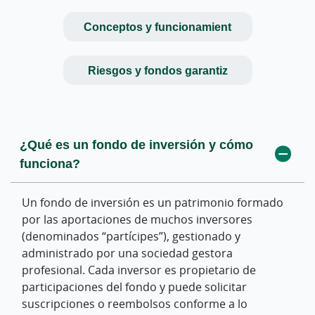
Conceptos y funcionamient
Riesgos y fondos garantiz
¿Qué es un fondo de inversión y cómo
¿Cuál es el régimen fiscal que se aplica a
Benchmark o índices de referencia
¿Qué riesgos tiene un fondo de inversión?
funciona?
los fondos de inversión?
Depende de los activos, geografía y divisa. La
Es el índice que sirve como referencia comparativa
inversión no está garantizada y puede haber
Un fondo de inversión es un patrimonio formado
del fondo, cuando exista.
El rendimiento generado por la venta o reembolso de
pérdidas.
por las aportaciones de muchos inversores
participaciones tiene la consideración de ganancia o
(denominados “partícipes”), gestionado y
pérdida patrimonial, integrándose en la base del
¿Quién supervisa la actividad de las
administrado por una sociedad gestora
ahorro y tributando según la normativa vigente.
¿Qué es un fondo garantizado?
gestoras de fondos?
profesional. Cada inversor es propietario de
participaciones del fondo y puede solicitar
¿Cómo se determina la ganancia o pérdida
¿Qué es la fecha de vencimiento de la
suscripciones o reembolsos conforme a lo
¿Qué comisiones tienen los fondos de