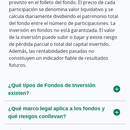
patrimonial?
previsto en el folleto del fondo. El precio de cada
garantía?
inversión?
participación se denomina valor liquidativo y se
calcula diariamente dividiendo el patrimonio total
¿Puedo reinvertir sin tributar?
¿Quién es el garante?
¿Tienen vencimiento los fondos?
del fondo entre el número de participaciones. La
inversión en fondos no está garantizada. El valor
¿Qué ventajas fiscales tienen?
¿Qué son las ventanas de liquidez?
¿Quién puede ser partícipe?
de la inversión puede subir o bajar y existe riesgo
de pérdida parcial o total del capital invertido.
¿Qué hacer cuando vence la garantía?
¿Qué es la Sociedad Gestora?
Además, las rentabilidades pasadas no
constituyen un indicador fiable de resultados
futuros.
¿Qué es la Entidad Depositaria?
¿Cuál es el precio de un fondo?
¿Qué tipos de Fondos de Inversión
existen?
¿Qué es la volatilidad?
¿Qué marco legal aplica a los fondos y
¿Qué es un traspaso entre fondos?
qué riesgos conllevan?