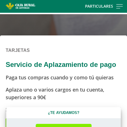
Skip
PARTICULARES
to
main
contentt
TARJETAS
Servicio de Aplazamiento de pago
Paga tus compras cuando y como tú quieras
Aplaza uno o varios cargos en tu cuenta,
superiores a 90€
Servicio disponible cada mes
¿TE AYUDAMOS?
Accede a Ruralvía