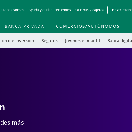
Skip
Quiénes somos
Ayuda y dudas frecuentes
Oficinas y cajeros
Hazte clien
to
main
contentt
BANCA PRIVADA
COMERCIOS/AUTÓNOMOS
horro e Inversión
Seguros
Jóvenes e Infantil
Banca digita
in
dudes más