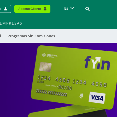
Vinculo - Buscar
Es
te
Acceso Cliente
EMPRESAS
l
Programas Sin Comisiones