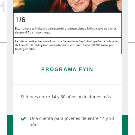
1
/6
Este número es indicativo del riesgo del producto, siendo 1/6 indicativo de menor
riesgo y 6/6 de mayor riesgo.
La Entidad está adherida al Fondo de Garantía de Depósitos Español de Entidades
de Crédito. El Fondo garantiza los depósitos en dinero hasta 100.000 euros, por
titular y entidad.
PROGRAMA FYIN
Si tienes entre 14 y 30 años no lo dudes más.
Una cuenta para jóvenes de entre 14 y 30
años