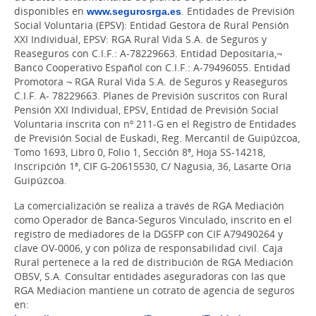
disponibles en
www.segurosrga.es
. Entidades de Previsión
Social Voluntaria (EPSV): Entidad Gestora de Rural Pensión
XXI Individual, EPSV: RGA Rural Vida S.A. de Seguros y
Reaseguros con C.I.F.: A-78229663. Entidad Depositaria,¬
Banco Cooperativo Español con C.I.F.: A-79496055. Entidad
Promotora ¬ RGA Rural Vida S.A. de Seguros y Reaseguros
C.I.F. A- 78229663. Planes de Previsión suscritos con Rural
Pensión XXI Individual, EPSV, Entidad de Previsión Social
Voluntaria inscrita con nº 211-G en el Registro de Entidades
de Previsión Social de Euskadi, Reg. Mercantil de Guipúzcoa,
Tomo 1693, Libro 0, Folio 1, Sección 8ª, Hoja SS-14218,
Inscripción 1ª, CIF G-20615530, C/ Nagusia, 36, Lasarte Oria
Guipúzcoa.
La comercialización se realiza a través de RGA Mediación
como Operador de Banca-Seguros Vinculado, inscrito en el
registro de mediadores de la DGSFP con CIF A79490264 y
clave OV-0006, y con póliza de responsabilidad civil. Caja
Rural pertenece a la red de distribución de RGA Mediación
OBSV, S.A. Consultar entidades aseguradoras con las que
RGA Mediacion mantiene un cotrato de agencia de seguros
en: