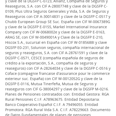
y clave de la DGSFP C-0723, Allianz, Compañía de Seguros y
Reaseguros, S.A. con CIF A-28007748 y clave de la DGSFP C-
0109, Plus Ultra Seguros Generales y Vida, S.A. de Seguros y
Reaseguros con CIF A-30014831 y clave de la DGSFP C-0517 y
Chubb European Group SE Suc. España con CIF W-0067389G
y clave de la DGSFP E-0155, Markel International Insurance
Company con CIF W-0068002e y clave de la DGSFP E-0163,
ARAG SE, con CIF W-0049001A y Clave de la DGSFP E-210,
Hiscox S.A., sucursal en España con CIF W-0185688I y clave
DGSFP E0-231, Solunion seguros, compañía internacional de
seguros y reaseguros, S.A. con CIF A-28761591 y clave de la
DGSFP C-0571, CESCE (compañía española de seguros de
crédito a la exportación, S.A., compañía de seguros y
reaseguros) con CIF A-28264034 y clave de la DGSFP C-0516 y
Coface (compagnie francaise d'assurance pour le commerce
exterieur suc. España) con CIF W-0012052G y clave de la
DGSFP E-0116, Mutua Tinerfeña, Mutua de Seguros y
reaseguros con CIF G-38004297 y clave de la DGSFP M-0216.
Planes de Pensiones contratados con: Entidad Gestora: RGA
Rural Pensiones C.I.F. A78963675. Entidad Depositaria:
Banco Cooperativo Español C.I.F. A 79496055. Entidad
Promotora: RGA Rural Vida S.A. C.I.F. A78229663. Documento
de Datos Fundamentales de planes de pensiones