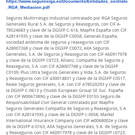
https://www.segurosrga.es/Documents/Entidades_contrato
_RGA_Mediacion.pdf
Seguros Multirriesgo Industrial contratado por RGA Seguros
Generales Rural S.A. de Seguros y Reaseguros, con CIF A-
78524683 y clave de la DGSFP C-616, Mapfre España con CIF
A28141935 y clave de la DGSFP C0058, Generali España,
sociedad anónima de seguros y reaseguros con CIF
A28007268 y clave de la DGSFP C0072, AXA Seguros
Generales, S.A. de Seguros y Reaseguros con CIF A60917978
y clave de la DGSFP C0723, Allianz, Compañía de Seguros y
Reaseguros, S.A. con CIF A28007748 y clave de la DGSFP
C0109, Plus Ultra Seguros Generales y Vida, S.A. de Seguros
y Reaseguros con CIF a30014831 y clave de la DGSFP C0517,
Reale Seguros generales, S.A. con CIF A78520293 y clave de
la DGSFP C-0613 y Chubb European Group SE Suc. España
con CIF W0067389G y clave de la DGSFP E0155.
Seguro de
Responsabilidad Civil General contratado por Mapfre
Seguros Generales Compañía de Seguros y Reaseguros, S.A.
con CIF A28141935 y clave de la DGSFP c-0058, Markel
International Insurance Company con CIF w0068002e y clave
de la DGSFP e-0163, AXA Seguros Generales, S.A. de Seguros
y Reaseguros con CIF A60917978 y clave de la DGSFP c0723,