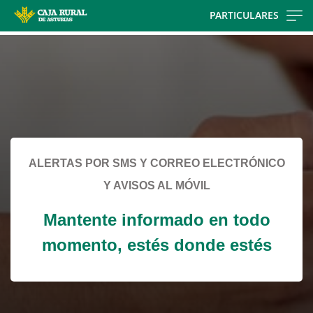
Skip
PARTICULARES
to
Cargando
main
contenido,
contentt
por
favor
espere...
ALERTAS POR SMS Y CORREO ELECTRÓNICO
Y AVISOS AL MÓVIL
Mantente informado en todo
momento, estés donde estés