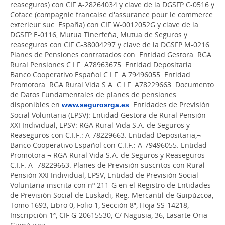
reaseguros) con CIF A-28264034 y clave de la DGSFP C-0516 y
Coface (compagnie francaise d'assurance pour le commerce
exterieur suc. España) con CIF W-0012052G y clave de la
DGSFP E-0116, Mutua Tinerfeña, Mutua de Seguros y
reaseguros con CIF G-38004297 y clave de la DGSFP M-0216.
Planes de Pensiones contratados con: Entidad Gestora: RGA
Rural Pensiones C.I.F. A78963675. Entidad Depositaria:
Banco Cooperativo Español C.I.F. A 79496055. Entidad
Promotora: RGA Rural Vida S.A. C.I.F. A78229663. Documento
de Datos Fundamentales de planes de pensiones
disponibles en
www.segurosrga.es
. Entidades de Previsión
Social Voluntaria (EPSV): Entidad Gestora de Rural Pensión
XXI Individual, EPSV: RGA Rural Vida S.A. de Seguros y
Reaseguros con C.I.F.: A-78229663. Entidad Depositaria,¬
Banco Cooperativo Español con C.I.F.: A-79496055. Entidad
Promotora ¬ RGA Rural Vida S.A. de Seguros y Reaseguros
C.I.F. A- 78229663. Planes de Previsión suscritos con Rural
Pensión XXI Individual, EPSV, Entidad de Previsión Social
Voluntaria inscrita con nº 211-G en el Registro de Entidades
de Previsión Social de Euskadi, Reg. Mercantil de Guipúzcoa,
Tomo 1693, Libro 0, Folio 1, Sección 8ª, Hoja SS-14218,
Inscripción 1ª, CIF G-20615530, C/ Nagusia, 36, Lasarte Oria