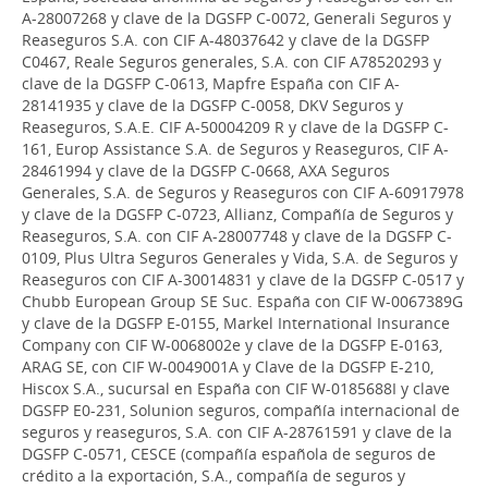
A-28007268 y clave de la DGSFP C-0072, Generali Seguros y
Reaseguros S.A. con CIF A-48037642 y clave de la DGSFP
C0467, Reale Seguros generales, S.A. con CIF A78520293 y
clave de la DGSFP C-0613, Mapfre España con CIF A-
28141935 y clave de la DGSFP C-0058, DKV Seguros y
Reaseguros, S.A.E. CIF A-50004209 R y clave de la DGSFP C-
161, Europ Assistance S.A. de Seguros y Reaseguros, CIF A-
28461994 y clave de la DGSFP C-0668, AXA Seguros
Generales, S.A. de Seguros y Reaseguros con CIF A-60917978
y clave de la DGSFP C-0723, Allianz, Compañía de Seguros y
Reaseguros, S.A. con CIF A-28007748 y clave de la DGSFP C-
0109, Plus Ultra Seguros Generales y Vida, S.A. de Seguros y
Reaseguros con CIF A-30014831 y clave de la DGSFP C-0517 y
Chubb European Group SE Suc. España con CIF W-0067389G
y clave de la DGSFP E-0155, Markel International Insurance
Company con CIF W-0068002e y clave de la DGSFP E-0163,
ARAG SE, con CIF W-0049001A y Clave de la DGSFP E-210,
Hiscox S.A., sucursal en España con CIF W-0185688I y clave
DGSFP E0-231, Solunion seguros, compañía internacional de
seguros y reaseguros, S.A. con CIF A-28761591 y clave de la
DGSFP C-0571, CESCE (compañía española de seguros de
crédito a la exportación, S.A., compañía de seguros y