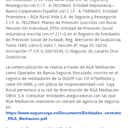
Reaseguros con C.I.F.: A-78229663. Entidad Depositaria,¬
Banco Cooperativo Español con C.I.F.: A-79496055. Entidad
Promotora ¬ RGA Rural Vida S.A. de Seguros y Reaseguros
C.I.F. A- 78229663. Planes de Previsión suscritos con Rural
Pensión XXI Individual, EPSV, Entidad de Previsión Social
Voluntaria inscrita con nº 211-G en el Registro de Entidades
de Previsión Social de Euskadi, Reg. Mercantil de Guipúzcoa,
Tomo 1693, Libro 0, Folio 1, Sección 8ª, Hoja SS-14218,
Inscripción 1ª, CIF G-20615530, C/ Nagusia, 36, Lasarte Oria
Guipúzcoa.
La comercialización se realiza a través de RGA Mediación
como Operador de Banca-Seguros Vinculado, inscrito en el
registro de mediadores de la DGSFP con CIF A79490264 y
clave OV-0006, y con póliza de responsabilidad civil. Caja
Rural pertenece a la red de distribución de RGA Mediación
OBSV, S.A. Consultar entidades aseguradoras con las que
RGA Mediacion mantiene un cotrato de agencia de seguros
en:
https://www.segurosrga.es/Documents/Entidades_contrato
_RGA_Mediacion.pdf