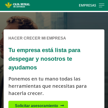
Skip
EMPRESAS
to
Cargando
main
contenido,
contentt
por
favor
espere...
HACER CRECER MI EMPRESA
Tu empresa está lista para
despegar y nosotros te
ayudamos
Ponemos en tu mano todas las
herramientas que necesitas para
hacerla crecer.
Solicitar asesoramiento