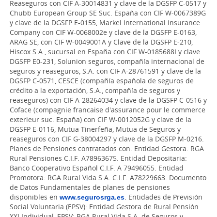
Reaseguros con CIF A-30014831 y clave de la DGSFP C-0517 y
Chubb European Group SE Suc. España con CIF W-0067389G
y clave de la DGSFP E-0155, Markel International Insurance
Company con CIF W-0068002e y clave de la DGSFP E-0163,
ARAG SE, con CIF W-0049001A y Clave de la DGSFP E-210,
Hiscox S.A., sucursal en España con CIF W-0185688I y clave
DGSFP E0-231, Solunion seguros, compañía internacional de
seguros y reaseguros, S.A. con CIF A-28761591 y clave de la
DGSFP C-0571, CESCE (compañía española de seguros de
crédito a la exportación, S.A., compañía de seguros y
reaseguros) con CIF A-28264034 y clave de la DGSFP C-0516 y
Coface (compagnie francaise d'assurance pour le commerce
exterieur suc. España) con CIF W-0012052G y clave de la
DGSFP E-0116, Mutua Tinerfeña, Mutua de Seguros y
reaseguros con CIF G-38004297 y clave de la DGSFP M-0216.
Planes de Pensiones contratados con: Entidad Gestora: RGA
Rural Pensiones C.I.F. A78963675. Entidad Depositaria:
Banco Cooperativo Español C.I.F. A 79496055. Entidad
Promotora: RGA Rural Vida S.A. C.I.F. A78229663. Documento
de Datos Fundamentales de planes de pensiones
disponibles en
www.segurosrga.es
. Entidades de Previsión
Social Voluntaria (EPSV): Entidad Gestora de Rural Pensión
XXI Individual, EPSV: RGA Rural Vida S.A. de Seguros y