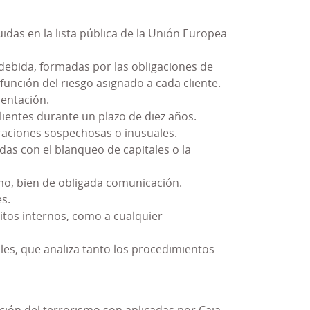
idas en la lista pública de la Unión Europea
 relacionar las políticas y procedimientos
esponsable del Modelo PRP para denunciar
 debida, formadas por las obligaciones de
linario para sancionar adecuadamente el
 función del riesgo asignado a cada cliente.
mentación.
, fundamentalmente, como consecuencia de
clientes durante un plazo de diez años.
ciones para adecuar el Modelo a las nuevas
raciones sospechosas o inusuales.
as con el blanqueo de capitales o la
.C.C. con los requerimientos normativos, se
mo, bien de obligada comunicación.
de Cumplimiento Penal (SGCP)
que no sólo
s.
la Norma UNE 19601 relativa a Sistemas de
itos internos, como a cualquier
les, que analiza tanto los procedimientos
probado una
Política de Cumplimiento Penal
ción del terrorismo son aplicadas por Caja