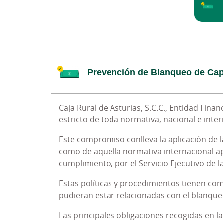
Prevención de Blanqueo de Cap
Cumplimiento Penal
Caja Rural de Asturias, S.C.C., Entidad Fi
Dentro del compromiso asumido por Caja Rur
estricto de toda normativa, nacional e inter
cobran especial importancia las medidas i
delictivas tipificadas en la legislación penal.
Este compromiso conlleva la aplicación de l
como de aquella normativa internacional apl
A estos efectos, el Consejo Rector de Caj
cumplimiento, por el Servicio Ejecutivo de 
adelante, el Modelo PRP) que tenía por objet
de la Entidad. Este Modelo era también e
Estas políticas y procedimientos tienen como
participadas.
pudieran estar relacionadas con el blanqueo 
Entre las finalidades que perseguía el Mode
Las principales obligaciones recogidas en l
cultura de cumplimiento que rige las relacio