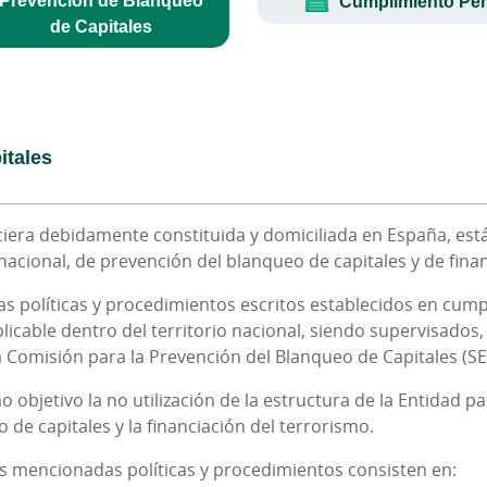
Cumplimiento Pe
de Capitales
itales
nanciera debidamente constituida y domiciliada en España, e
al de Asturias S.C.C. en relación al cumplimiento de la n
nacional, de prevención del blanqueo de capitales y de fina
mplantadas por la Entidad, tendentes a evitar la comisión
as políticas y procedimientos escritos establecidos en cumpl
icable dentro del territorio nacional, siendo supervisados
a Rural de Asturias S.C.C. estableció en el año 2015 un
Mo
la Comisión para la Prevención del Blanqueo de Capitales (S
o evitar, o al menos, a mitigar en lo posible, la comisión d
xtensivo a los miembros del propio Órgano de administr
 objetivo la no utilización de la estructura de la Entidad pa
de capitales y la financiación del terrorismo.
lo PRP estaba la de transmitir, tanto internamente como de
as mencionadas políticas y procedimientos consisten en:
nes de negocio de Caja Rural de Asturias S.C.C., basada en 