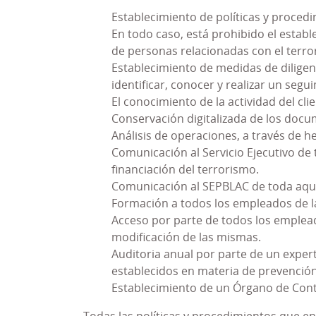
la comisión de delitos.
Establecimiento de políticas y procedi
En todo caso, está prohibido el establ
Dentro de las medidas adoptadas como cons
de personas relacionadas con el terro
necesarios para mitigar el riesgo penal
Establecimiento de medidas de diligenc
conductas que pudieran ser constitutiv
identificar, conocer y realizar un segu
incumplimiento de todas las medidas inclui
El conocimiento de la actividad del c
Este Modelo PRP ha ido evolucionando a 
Conservación digitalizada de los docume
las revisiones periódicas del mismo. Ésta
Análisis de operaciones, a través de 
necesidades de nuestros clientes y a las ac
Comunicación al Servicio Ejecutivo de
financiación del terrorismo.
Dando un paso más en esta tarea de alinear
Comunicación al SEPBLAC de toda aque
ha considerado conveniente transformar 
Formación a todos los empleados de l
contemple los requerimientos exigidos po
Acceso por parte de todos los empleado
Gestión de
Compliance
Penal.
modificación de las mismas.
Auditoria anual por parte de un exper
Este
Sistema de Gestión de Cumplimiento 
establecidos en materia de prevención
De conformidad con la Norma UNE 19601, 
Establecimiento de un Órgano de Cont
cuyos principios fundamentales son los sig
Todas las políticas y procedimientos que en