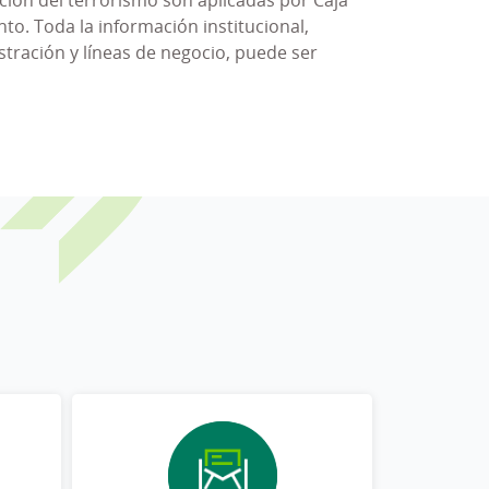
to. Toda la información institucional,
incipios de actuación y a las políticas y
tración y líneas de negocio, puede ser
 fraudulentos, así como la aplicación de los
y humanos
adecuados y suficientes para su
y controles
asociados a los mismos y definir
de aplicación de la Política puedan ostentar
ad.