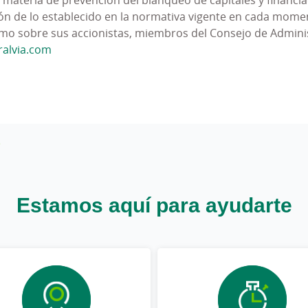
ión de lo establecido en la normativa vigente en cada momen
mas vigentes
, así como al Código de Conducta, a los pr
como sobre sus accionistas, miembros del Consejo de Adminis
s.
alvia.com
to y de “tolerancia cero”
a la comisión de actos ilícitos o
 responsable.
limiento Penal de los
recursos financieros, materiales 
 objetivos
de cumplimiento penal.
to puedan ser cometidos los delitos,
analizar los riesgos 
 incluya controles eficaces, permanentes y actualizados.
Estamos aquí para ayudarte
internos dirigidos a evitar que las personas bajo el ámbito 
control.
ndependencia del Órgano de Cumplimiento Penal
de la Entid
 a las personas bajo el ámbito de aplicación de la Política.