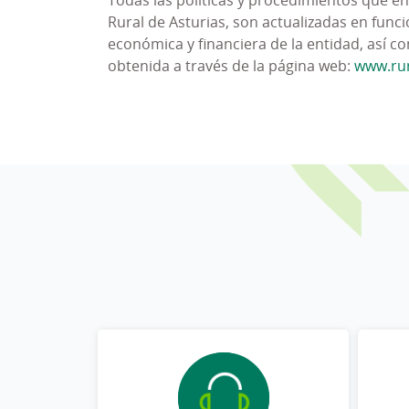
Rural de Asturias, son actualizadas en func
Actuar
conforme a las leyes y nor
económica y financiera de la entidad, así 
procedimientos internos desarrollado
obtenida a través de la página web:
www.rur
Promover una
cultura de cumplimien
principios de ética y comportamiento
Dotar al SGCP y al Órgano de Cump
funcionamiento eficaz.
Definir y revisar la
consecución de los
Identificar las actividades
en cuyo ámbi
un plan de tratamiento de riesgos, que
Establecer
políticas y procedimientos
facultades de decisión no sometidas a 
Asegurar la
autoridad, autonomía e i
Proporcionar
apoyo formativo
continuo