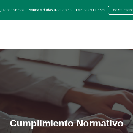
Skip
Quiénes somos
Ayuda y dudas frecuentes
Oficinas y cajeros
Hazte clien
to
main
contentt
Cumplimiento Normativo