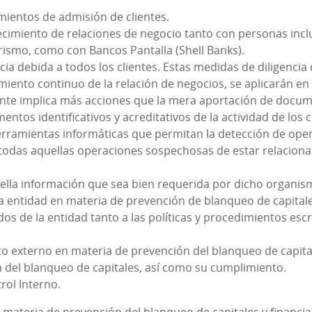
mientos de admisión de clientes.
ecimiento de relaciones de negocio tanto con personas inclu
ecuencia del establecimiento del Modelo PRP, se procedió a
rismo, como con Bancos Pantalla (Shell Banks).
, se habilitó un canal de comunicación con el órgano r
ia debida a todos los clientes. Estas medidas de diligencia
as de delitos y se estableció un procedimiento discip
imiento continuo de la relación de negocios, se aplicarán en
das en el Modelo PRP.
liente implica más acciones que la mera aportación de docu
medida que se han ido produciendo cambios normativos y
ntos identificativos y acreditativos de la actividad de los 
s últimas aconsejaron llevar a cabo determinadas modifica
herramientas informáticas que permitan la detección de ope
tividades desarrolladas por la Entidad.
 todas aquellas operaciones sospechosas de estar relacionad
 la actividad desarrollada por Caja Rural de Asturias
S
lla información que sea bien requerida por dicho organis
el Modelo PRP de la Entidad, en un
Sistema de Gestión 
a entidad en materia de prevención de blanqueo de capitale
r la legislación penal sino también por lo dispuesto en 
s de la entidad tanto a las políticas y procedimientos escr
to externo en materia de prevención del blanqueo de capita
Penal
es de aplicación a Caja Rural de Asturias S.C.C.
 del blanqueo de capitales, así como su cumplimiento.
el Consejo Rector de Caja Rural de Asturias S.C.C. ha a
rol Interno.
uientes:
 materia de prevención del blanqueo de capitales y financia