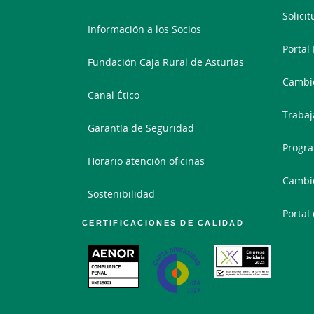
Investigar a la mayor brevedad los 
Solici
derechos, en todo caso, tanto del inf
Información a los Socios
Portal
Aplicar el
régimen disciplinario ante 
Fundación Caja Rural de Asturias
de aplicación, así como en relación a 
Cambio
Conforme a esta
Política de Cumplimiento 
Canal Ético
ámbito pueden ser cometidos los delitos 
Trabaj
Garantía de Seguridad
dichas actividades se circunscriben a la pre
Progra
Horario atención oficinas
Cambi
Para cualquier comentario sobre la informa
Sostenibilidad
Portal
CERTIFICACIONES DE CALIDAD