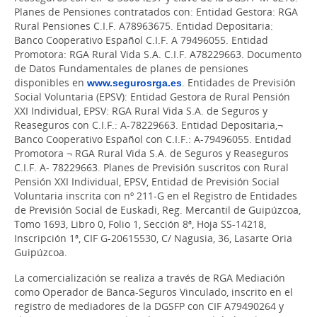
Planes de Pensiones contratados con: Entidad Gestora: RGA
Rural Pensiones C.I.F. A78963675. Entidad Depositaria:
Banco Cooperativo Español C.I.F. A 79496055. Entidad
Promotora: RGA Rural Vida S.A. C.I.F. A78229663. Documento
de Datos Fundamentales de planes de pensiones
disponibles en
www.segurosrga.es
. Entidades de Previsión
Social Voluntaria (EPSV): Entidad Gestora de Rural Pensión
XXI Individual, EPSV: RGA Rural Vida S.A. de Seguros y
Reaseguros con C.I.F.: A-78229663. Entidad Depositaria,¬
Banco Cooperativo Español con C.I.F.: A-79496055. Entidad
Promotora ¬ RGA Rural Vida S.A. de Seguros y Reaseguros
C.I.F. A- 78229663. Planes de Previsión suscritos con Rural
Pensión XXI Individual, EPSV, Entidad de Previsión Social
Voluntaria inscrita con nº 211-G en el Registro de Entidades
de Previsión Social de Euskadi, Reg. Mercantil de Guipúzcoa,
Tomo 1693, Libro 0, Folio 1, Sección 8ª, Hoja SS-14218,
Inscripción 1ª, CIF G-20615530, C/ Nagusia, 36, Lasarte Oria
Guipúzcoa.
La comercialización se realiza a través de RGA Mediación
como Operador de Banca-Seguros Vinculado, inscrito en el
registro de mediadores de la DGSFP con CIF A79490264 y