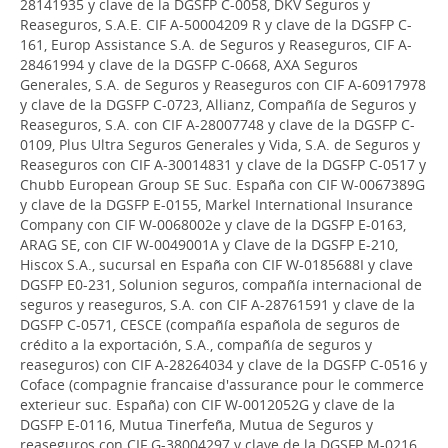
28141935 y clave de la DGSFP C-0058, DKV Seguros y
Reaseguros, S.A.E. CIF A-50004209 R y clave de la DGSFP C-
161, Europ Assistance S.A. de Seguros y Reaseguros, CIF A-
28461994 y clave de la DGSFP C-0668, AXA Seguros
Generales, S.A. de Seguros y Reaseguros con CIF A-60917978
y clave de la DGSFP C-0723, Allianz, Compañía de Seguros y
Reaseguros, S.A. con CIF A-28007748 y clave de la DGSFP C-
0109, Plus Ultra Seguros Generales y Vida, S.A. de Seguros y
Reaseguros con CIF A-30014831 y clave de la DGSFP C-0517 y
Chubb European Group SE Suc. España con CIF W-0067389G
y clave de la DGSFP E-0155, Markel International Insurance
Company con CIF W-0068002e y clave de la DGSFP E-0163,
ARAG SE, con CIF W-0049001A y Clave de la DGSFP E-210,
Hiscox S.A., sucursal en España con CIF W-0185688I y clave
DGSFP E0-231, Solunion seguros, compañía internacional de
seguros y reaseguros, S.A. con CIF A-28761591 y clave de la
DGSFP C-0571, CESCE (compañía española de seguros de
crédito a la exportación, S.A., compañía de seguros y
reaseguros) con CIF A-28264034 y clave de la DGSFP C-0516 y
Coface (compagnie francaise d'assurance pour le commerce
exterieur suc. España) con CIF W-0012052G y clave de la
DGSFP E-0116, Mutua Tinerfeña, Mutua de Seguros y
reaseguros con CIF G-38004297 y clave de la DGSFP M-0216.