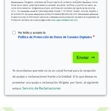
Destinatarios
: Abogados, empresas del Grupo Caja Rural y el Banco de España.
Derechos
: Como
titular de los datos usted tiene derecho a acceder, actualizar, rectificar y suprimir los datos, así
como otros derechos, dirigiéndose al Dpto. de Protección de Datos de Caja Rural de Asturias
S.C.C., con
domicilio social
en Calle Melquiades Álvarez 7, CP 33002, Oviedo, Asturias, España, o
en la dirección de
correo electrónico
protecciondedatos@crasturias.com.
Información adicional
:
Puede consultar la información adicional y detallada sobre protección de datos en el apartado de
Protección de Datos de nuestra página web
www.cajaruraldeasturias.com
.
He leído y acepto la
Política de Protección de Datos de Canales Digitales
Enviar
Te recordamos que este no es un canal formal para la recepción
de quejas o reclamaciones frente a la Entidad. Si lo que deseas es
presentar una queja o reclamación dirígete, por favor, al siguiente
Servicio de Reclamaciones
enlace: