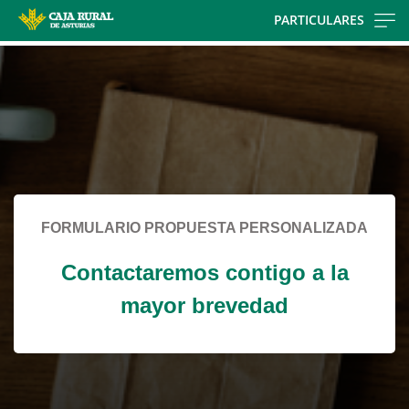
Skip
PARTICULARES
to
Cargando
main
contenido,
contentt
por
favor
espere...
FORMULARIO PROPUESTA PERSONALIZADA
Contactaremos contigo a la
mayor brevedad