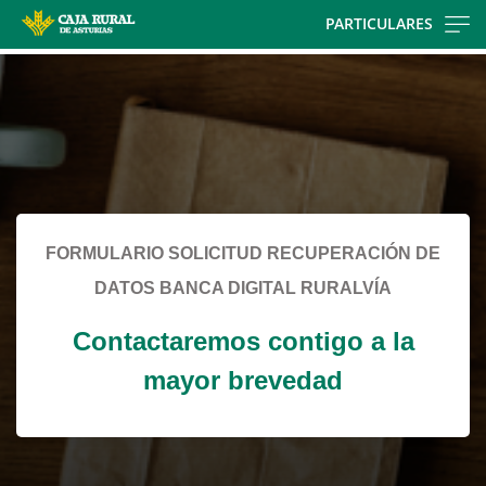
Skip
PARTICULARES
to
Cargando
main
contenido,
contentt
por
favor
espere...
FORMULARIO SOLICITUD RECUPERACIÓN DE
DATOS BANCA DIGITAL RURALVÍA
Contactaremos contigo a la
mayor brevedad