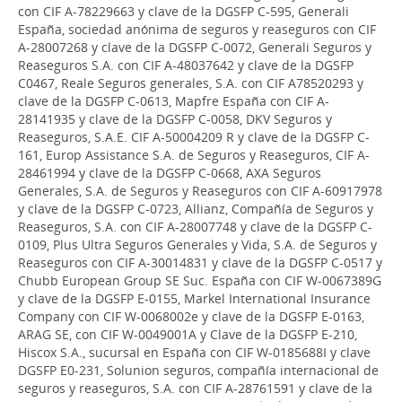
con CIF A-78229663 y clave de la DGSFP C-595, Generali
España, sociedad anónima de seguros y reaseguros con CIF
A-28007268 y clave de la DGSFP C-0072, Generali Seguros y
Reaseguros S.A. con CIF A-48037642 y clave de la DGSFP
C0467, Reale Seguros generales, S.A. con CIF A78520293 y
clave de la DGSFP C-0613, Mapfre España con CIF A-
28141935 y clave de la DGSFP C-0058, DKV Seguros y
Reaseguros, S.A.E. CIF A-50004209 R y clave de la DGSFP C-
161, Europ Assistance S.A. de Seguros y Reaseguros, CIF A-
28461994 y clave de la DGSFP C-0668, AXA Seguros
Generales, S.A. de Seguros y Reaseguros con CIF A-60917978
y clave de la DGSFP C-0723, Allianz, Compañía de Seguros y
Reaseguros, S.A. con CIF A-28007748 y clave de la DGSFP C-
0109, Plus Ultra Seguros Generales y Vida, S.A. de Seguros y
Reaseguros con CIF A-30014831 y clave de la DGSFP C-0517 y
Chubb European Group SE Suc. España con CIF W-0067389G
y clave de la DGSFP E-0155, Markel International Insurance
Company con CIF W-0068002e y clave de la DGSFP E-0163,
ARAG SE, con CIF W-0049001A y Clave de la DGSFP E-210,
Hiscox S.A., sucursal en España con CIF W-0185688I y clave
DGSFP E0-231, Solunion seguros, compañía internacional de
seguros y reaseguros, S.A. con CIF A-28761591 y clave de la