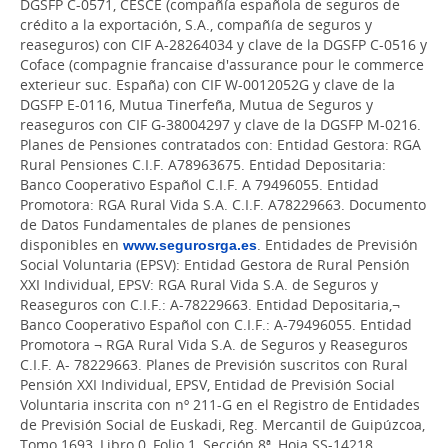
DGSFP C-0571, CESCE (compañía española de seguros de
crédito a la exportación, S.A., compañía de seguros y
reaseguros) con CIF A-28264034 y clave de la DGSFP C-0516 y
Coface (compagnie francaise d'assurance pour le commerce
exterieur suc. España) con CIF W-0012052G y clave de la
DGSFP E-0116, Mutua Tinerfeña, Mutua de Seguros y
reaseguros con CIF G-38004297 y clave de la DGSFP M-0216.
Planes de Pensiones contratados con: Entidad Gestora: RGA
Rural Pensiones C.I.F. A78963675. Entidad Depositaria:
Banco Cooperativo Español C.I.F. A 79496055. Entidad
Promotora: RGA Rural Vida S.A. C.I.F. A78229663. Documento
de Datos Fundamentales de planes de pensiones
disponibles en
www.segurosrga.es
. Entidades de Previsión
Social Voluntaria (EPSV): Entidad Gestora de Rural Pensión
XXI Individual, EPSV: RGA Rural Vida S.A. de Seguros y
Reaseguros con C.I.F.: A-78229663. Entidad Depositaria,¬
Banco Cooperativo Español con C.I.F.: A-79496055. Entidad
Promotora ¬ RGA Rural Vida S.A. de Seguros y Reaseguros
C.I.F. A- 78229663. Planes de Previsión suscritos con Rural
Pensión XXI Individual, EPSV, Entidad de Previsión Social
Voluntaria inscrita con nº 211-G en el Registro de Entidades
de Previsión Social de Euskadi, Reg. Mercantil de Guipúzcoa,
Tomo 1693, Libro 0, Folio 1, Sección 8ª, Hoja SS-14218,