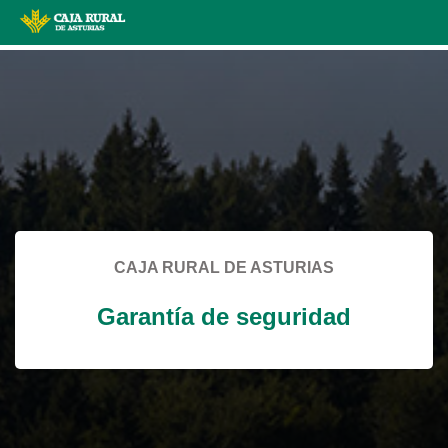
Skip
to
Cargando
main
contenido,
contentt
por
favor
espere...
CAJA RURAL DE ASTURIAS
Garantía de seguridad