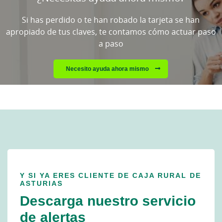
favor
espere...
Si has perdido o te han robado la tarjeta se han
apropiado de tus claves, te contamos cómo actuar paso
a paso
Necesito ayuda ahora mismo
Y SI YA ERES CLIENTE DE CAJA RURAL DE
ASTURIAS
Descarga nuestro servicio
de alertas