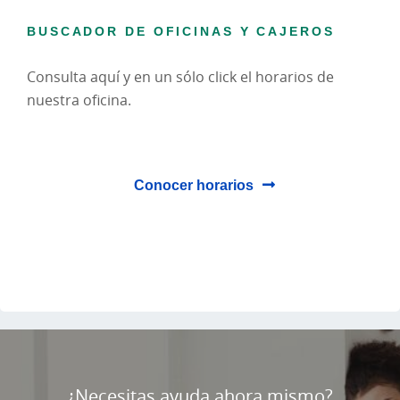
BUSCADOR DE OFICINAS Y CAJEROS
Consulta aquí y en un sólo click el horarios de
nuestra oficina.
Conocer horarios
Cargando
contenido,
por
¿Necesitas ayuda ahora mismo?