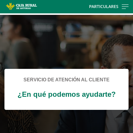
Skip
PARTICULARES
to
Cargando
main
contenido,
contentt
por
favor
espere...
SERVICIO DE ATENCIÓN AL CLIENTE
¿En qué podemos ayudarte?