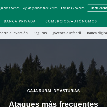
Skip
Quiénes somos
Ayuda y dudas frecuentes
Oficinas y cajeros
Hazte clien
to
main
contentt
BANCA PRIVADA
COMERCIOS/AUTÓNOMOS
horro e Inversión
Seguros
Jóvenes e Infantil
Banca digita
CAJA RURAL DE ASTURIAS
Ataques más frecuentes