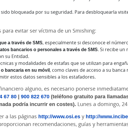
ha sido bloqueada por su seguridad. Para desbloquearla vis
para evitar ser víctima de un Smishing:
gue a través de SMS
, especialmente si desconoce el número
datos bancarios o personales a través de SMS
. Si recibe un
on su Entidad.
écnicas y modalidades de estafas que se utilizan para engaña
o bancaria en su móvil
, como claves de acceso a su banca m
mitir estos datos sensibles a los estafadores.
to financiero alguno, es necesario ponerse inmediata
4 67 80
|
900 822 670
(teléfono gratuito para llamadas
amada podría incurrir en costes).
Lunes a domingo, 24
r a las páginas
http://www.osi.es
y
http://www.incibe
 proporcionan recomendaciones, guías y herramientas