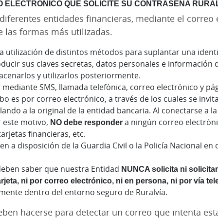
 ELECTRÓNICO QUE SOLICITE SU CONTRASEÑA RURA
 diferentes entidades financieras, mediante el correo 
e las formas más utilizadas.
la utilización de distintos métodos para suplantar una iden
roducir sus claves secretas, datos personales e información
macenarlos y utilizarlos posteriormente.
r mediante SMS, llamada telefónica, correo electrónico y p
o es por correo electrónico, a través de los cuales se invita
ando a la original de la entidad bancaria. Al conectarse a la
r este motivo,
NO debe responder
a ningún correo electróni
arjetas financieras, etc.
n a disposición de la Guardia Civil o la Policía Nacional e
 deben saber que nuestra Entidad
NUNCA solicita ni solicita
eta, ni por correo electrónico, ni en persona, ni por vía tel
mente dentro del entorno seguro de Ruralvía.
ben hacerse para detectar un correo que intenta est