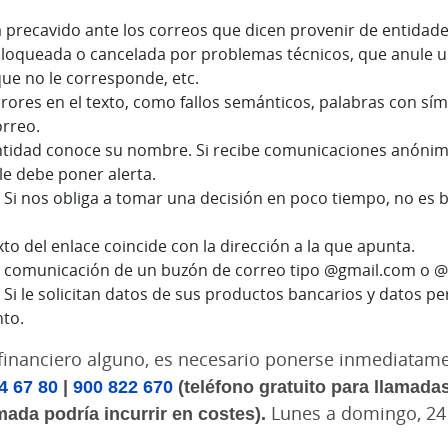
 precavido ante los correos que dicen provenir de entida
bloqueada o cancelada por problemas técnicos, que anule u
ue no le corresponde, etc.
rrores en el texto, como fallos semánticos, palabras con sí
orreo.
tidad conoce su nombre. Si recibe comunicaciones anónimas
le debe poner alerta.
?
Si nos obliga a tomar una decisión en poco tiempo, no es b
xto del enlace coincide con la dirección a la que apunta.
la comunicación de un buzón de correo tipo @gmail.com o 
Si le solicitan datos de sus productos bancarios y datos pe
nto.
to financiero alguno, es necesario ponerse inmediata
4 67 80
|
900 822 670
(teléfono gratuito para llamadas
amada podría incurrir en costes).
Lunes a domingo, 24