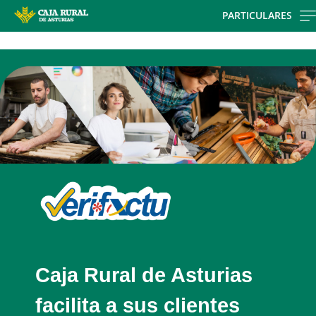
Skip
PARTICULARES
to
Cargando
main
contenido,
contentt
por
favor
espere...
Caja Rural de Asturias
facilita a sus clientes